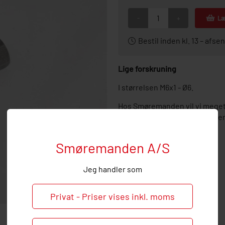
-
+
Læ
Bestil inden kl. 13 – af
Lige forskruning
I størrelsen M6x1 - Ø6.
Hos Smøremanden vil vi meget
ved behov og spørgsmål til den
Smøremanden A/S
Jeg handler som
Privat - Priser vises inkl. moms