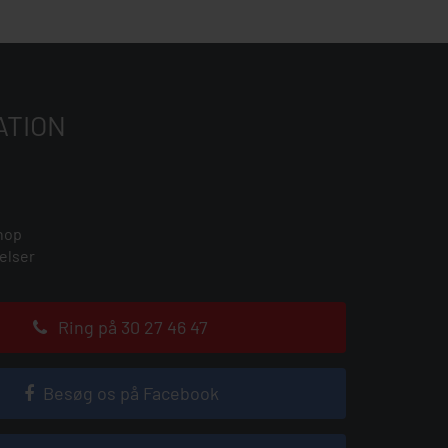
ATION
hop
elser
Ring på 30 27 46 47
Besøg os på Facebook