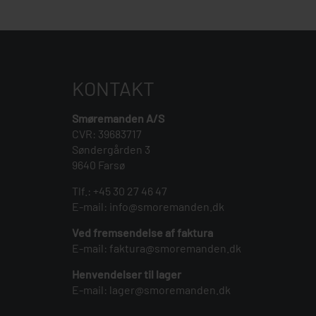
KONTAKT
Smøremanden A/S
CVR: 39683717
Søndergården 3
9640 Farsø
Tlf.:
+45 30 27 46 47
E-mail:
info@smoremanden.dk
Ved fremsendelse af faktura
E-mail:
faktura@smoremanden.dk
Henvendelser til lager
E-mail:
lager@smoremanden.dk