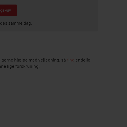
g i kurv
sendes samme dag.
 gerne hjælpe med vejledning, så
ring
endelig
ne lige forskruning.