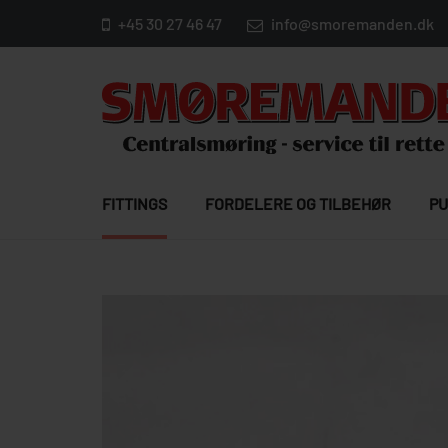
+45 30 27 46 47
info@smoremanden.dk
FITTINGS
FORDELERE OG TILBEHØR
PU