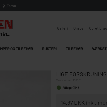
Farsø
Galleri
Om os
Opret bru
MPER OG TILBEHØR
RUSTFRI
TILBEHØR
VÆRKST
LIGE FORSKRUNING 
Varenummer:
106001
På lager (414)
14,37 DKK inkl. m