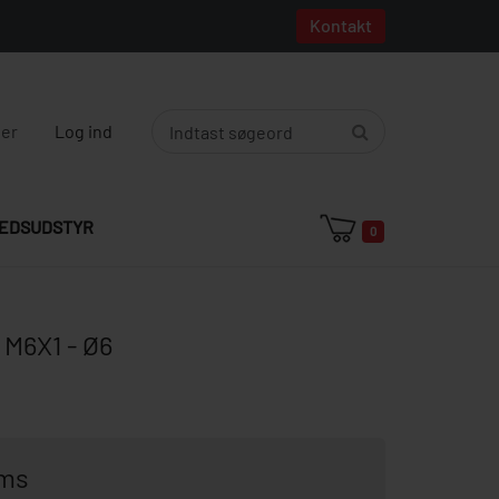
Kontakt
ger
Log ind
EDSUDSTYR
0
M6X1 - Ø6
oms