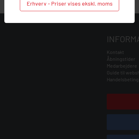
Erhverv - Priser vises ekskl. moms
INFORM
Kontakt
Åbningstider
Medarbejdere
Guide til webs
Handelsbeting