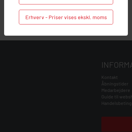
Erhverv - Priser vises ekskl. moms
INFORM
Kontakt
Åbningstider
Medarbejdere
Guide til webs
Handelsbeting