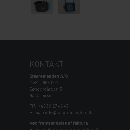
KONTAKT
Smøremanden A/S
CVR: 39683717
Søndergården 3
9640 Farsø
Tlf.:
+45 30 27 46 47
E-mail:
info@smoremanden.dk
Ved fremsendelse af faktura
E-mail:
faktura@smoremanden.dk