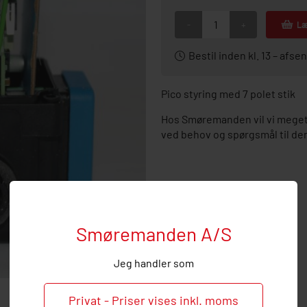
-
+
Læ
Bestil inden kl. 13 – af
Pico styring med 7 polet stik
Hos Smøremanden vil vi meget 
ved behov og spørgsmål til de
Smøremanden A/S
Jeg handler som
Privat - Priser vises inkl. moms