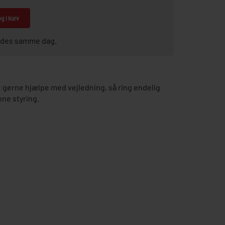
g i kurv
sendes samme dag.
gerne hjælpe med vejledning, så ring endelig
nne styring.