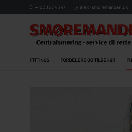
+45 30 27 46 47
info@smoremanden.dk
FITTINGS
FORDELERE OG TILBEHØR
PU