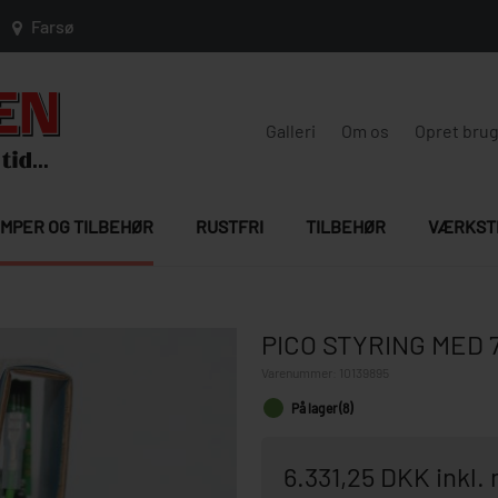
Farsø
Galleri
Om os
Opret bru
MPER OG TILBEHØR
RUSTFRI
TILBEHØR
VÆRKST
PICO STYRING MED 
Varenummer:
10139895
På lager (8)
6.331,25 DKK inkl