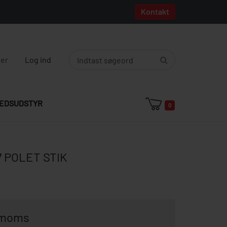
Kontakt
ger
Log ind
EDSUDSTYR
0
7 POLET STIK
. moms