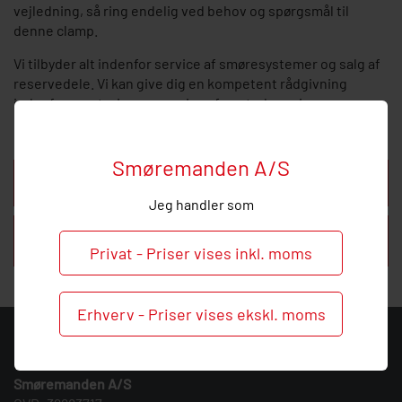
vejledning, så ring endelig ved behov og spørgsmål til
denne clamp.
Vi tilbyder alt indenfor service af smøresystemer og salg af
reservedele. Vi kan give dig en kompetent rådgivning
indenfor montering og service af centralsmøring.
Kontakt os for ydereligere information.
Smøremanden A/S
Beskrivelse
Jeg handler som
16 mm clamp
Privat - Priser vises inkl. moms
Erhverv - Priser vises ekskl. moms
KONTAKT
Smøremanden A/S