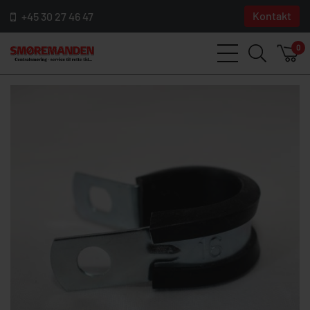
Kontakt
+45 30 27 46 47
0