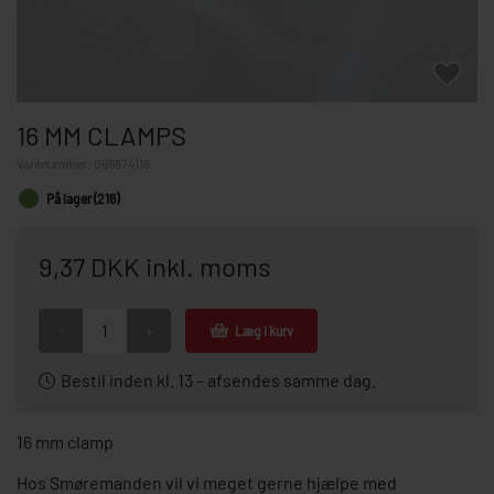
16 MM CLAMPS
Varenummer:
099874116
På lager (216)
9,37 DKK inkl. moms
-
+
Læg i kurv
Bestil inden kl. 13 – afsendes samme dag.
16 mm clamp
Hos Smøremanden vil vi meget gerne hjælpe med