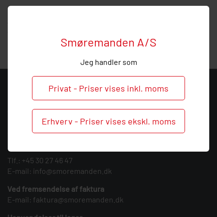
Hos Smøremanden vil vi meget gerne hjælpe med
vejledning, så
ring
endelig ved behov og spørgsmål til dette
T-stykke.
Smøremanden A/S
Jeg handler som
Privat - Priser vises inkl. moms
KONTAKT
Smøremanden A/S
Erhverv - Priser vises ekskl. moms
CVR: 39683717
Søndergården 3
9640 Farsø
Tlf.:
+45 30 27 46 47
E-mail:
info@smoremanden.dk
Ved fremsendelse af faktura
E-mail:
faktura@smoremanden.dk