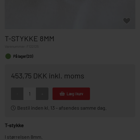
T-STYKKE 8MM
Varenummer:
F122125
På lager (20)
453,75 DKK inkl. moms
-
+
Læg i kurv
Bestil inden kl. 13 – afsendes samme dag.
T-stykke
I størrelsen 8mm.