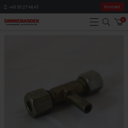
Kontakt
+45 30 27 46 47
0