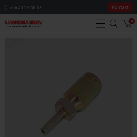
Kontakt
+45 30 27 46 47
0