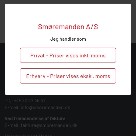
Hos Smøremanden vil vi meget gerne hjælpe med
vejledning, så
ring
endelig ved behov og spørgsmål om
denne studs.
Smøremanden A/S
Jeg handler som
Privat - Priser vises inkl. moms
KONTAKT
Smøremanden A/S
Erhverv - Priser vises ekskl. moms
CVR: 39683717
Søndergården 3
9640 Farsø
Tlf.:
+45 30 27 46 47
E-mail:
info@smoremanden.dk
Ved fremsendelse af faktura
E-mail:
faktura@smoremanden.dk