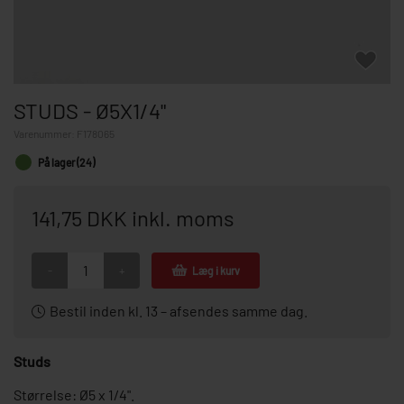
STUDS - Ø5X1/4"
Varenummer:
F178065
På lager (24)
141,75 DKK inkl. moms
-
+
Læg i kurv
Bestil inden kl. 13 – afsendes samme dag.
Studs
Størrelse: Ø5 x 1/4".