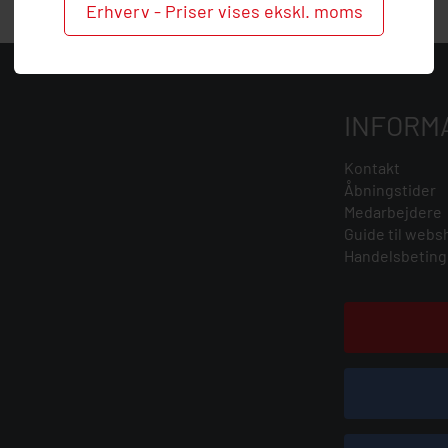
Erhverv - Priser vises ekskl. moms
INFORM
Kontakt
Åbningstider
Medarbejdere
Guide til webs
Handelsbeting