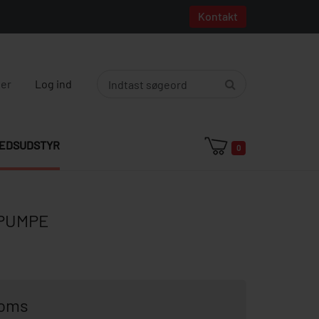
Kontakt
ger
Log ind
EDSUDSTYR
0
 PUMPE
moms