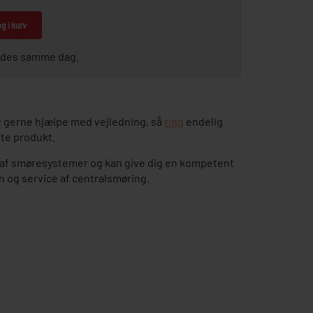
g i kurv
sendes samme dag.
 gerne hjælpe med vejledning, så
ring
endelig
tte produkt.
ce af smøresystemer og kan give dig en kompetent
on og service af centralsmøring.