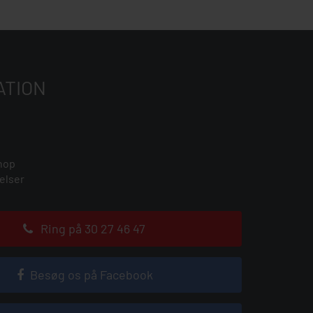
ATION
hop
elser
Ring på 30 27 46 47
Besøg os på Facebook