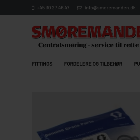
+45 30 27 46 47
info@smoremanden.dk
FITTINGS
FORDELERE OG TILBEHØR
PU