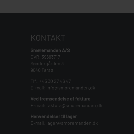
KONTAKT
Smøremanden A/S
CVR: 39683717
Søndergården 3
9640 Farsø
Tlf.:
+45 30 27 46 47
E-mail:
info@smoremanden.dk
Ved fremsendelse af faktura
E-mail:
faktura@smoremanden.dk
Henvendelser til lager
E-mail:
lager@smoremanden.dk