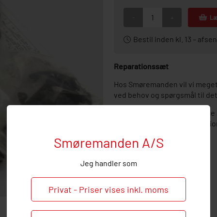
-
+
Læ
Bestil inden kl. 13 – af
Reparationssæt
Hos Smøremanden vil vi meget
ved behov og spørgsmål til de
Vi tilbyder alt indenfor servi
rådgivning indenfor installati
Smøremanden A/S
Jeg handler som
Privat - Priser vises inkl. moms