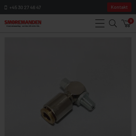
Kontakt
+45 30 27 46 47
0