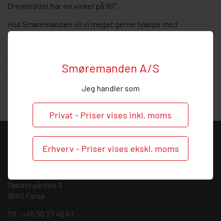
Drejeleddet har en vinkel på 90°.
Hos Smøremanden vil vi meget gerne hjælpe med
vejledning, så
ring
endelig ved behov og spørgsmål til
denne lynfitting.
Vi tilbyder alt indenfor service af smøresystemer og kan
Smøremanden A/S
give dig en kompetent rådgivning indenfor installation og
service af centralsmøring.
Jeg handler som
Privat - Priser vises inkl. moms
KONTAKT
Erhverv - Priser vises ekskl. moms
Smøremanden A/S
CVR: 39683717
Søndergården 3
9640 Farsø
Tlf.:
+45 30 27 46 47