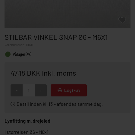
STILBAR VINKEL SNAP Ø6 - M6X1
Varenummer:
106111
På lager (47)
47,18 DKK inkl. moms
-
+
Læg i kurv
Bestil inden kl. 13 – afsendes samme dag.
Lynfitting m. drejeled
I størrelsen Ø6 - M6x1.