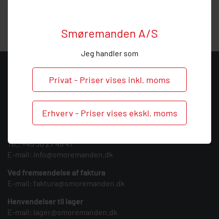
vejledning, så ring endelig ved behov og spørgsmål til dette
produkt.
Smøremanden A/S
Jeg handler som
KONTAKT
Privat - Priser vises inkl. moms
Smøremanden A/S
CVR: 39683717
Erhverv - Priser vises ekskl. moms
Søndergården 3
9640 Farsø
Tlf.:
+45 30 27 46 47
E-mail:
info@smoremanden.dk
Ved fremsendelse af faktura
E-mail:
faktura@smoremanden.dk
Henvendelser til lager
E-mail:
lager@smoremanden.dk