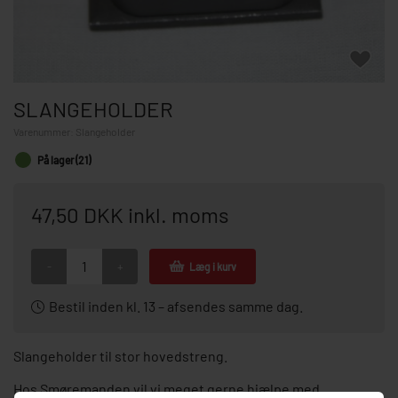
SLANGEHOLDER
Varenummer:
Slangeholder
På lager (21)
47,50 DKK inkl. moms
-
+
Læg i kurv
Bestil inden kl. 13 – afsendes samme dag.
Slangeholder til stor hovedstreng.
Hos Smøremanden vil vi meget gerne hjælpe med