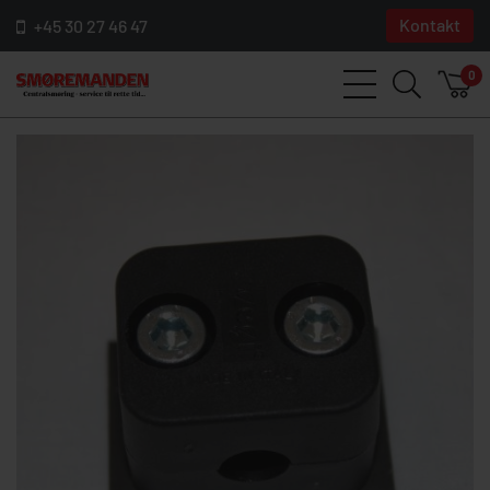
Kontakt
+45 30 27 46 47
0