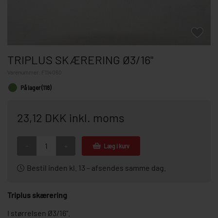
TRIPLUS SKÆRERING Ø3/16"
Varenummer:
F114060
På lager (118)
23,12 DKK inkl. moms
-
+
Læg i kurv
Bestil inden kl. 13 – afsendes samme dag.
Triplus skærering
I størrelsen Ø3/16".