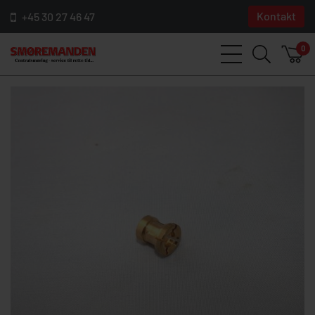
Kontakt
+45 30 27 46 47
0