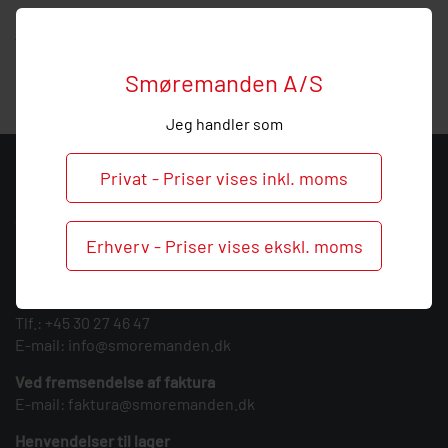
Hos Smøremanden vil vi meget gerne hjælpe med
vejledning, så ring endelig ved behov og spørgsmål til dette
produkt.
Smøremanden A/S
Jeg handler som
KONTAKT
Privat - Priser vises inkl. moms
Smøremanden A/S
CVR: 39683717
Erhverv - Priser vises ekskl. moms
Søndergården 3
9640 Farsø
Tlf.:
+45 30 27 46 47
E-mail:
info@smoremanden.dk
Ved fremsendelse af faktura
E-mail:
faktura@smoremanden.dk
Henvendelser til lager