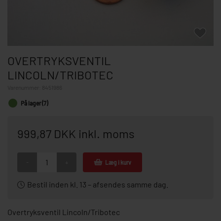
OVERTRYKSVENTIL
LINCOLN/TRIBOTEC
Varenummer:
8451986
På lager (7)
999,87 DKK inkl. moms
-
+
Læg i kurv
Bestil inden kl. 13 – afsendes samme dag.
Overtryksventil Lincoln/Tribotec