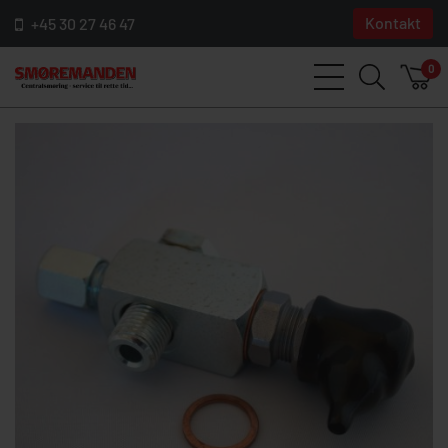
Kontakt
+45 30 27 46 47
0