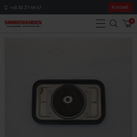
Kontakt
+45 30 27 46 47
0