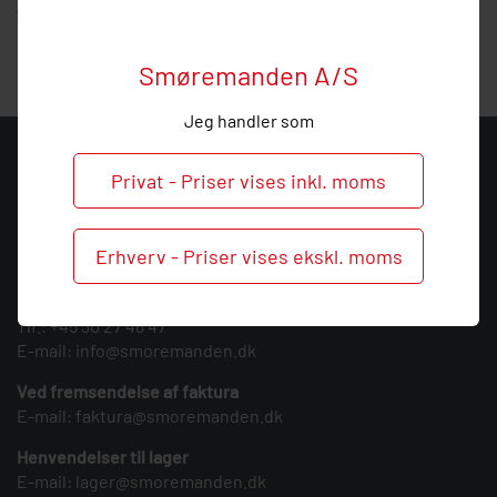
vejledning, så
ring
endelig ved behov og spørgsmål til
denne følgeplade.
Smøremanden A/S
Jeg handler som
KONTAKT
Privat - Priser vises inkl. moms
Smøremanden A/S
CVR: 39683717
Erhverv - Priser vises ekskl. moms
Søndergården 3
9640 Farsø
Tlf.:
+45 30 27 46 47
E-mail:
info@smoremanden.dk
Ved fremsendelse af faktura
E-mail:
faktura@smoremanden.dk
Henvendelser til lager
E-mail:
lager@smoremanden.dk