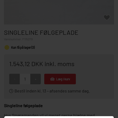
SINGLELINE FØLGEPLADE
Varenummer:
F115379
Kun få på lager (3)
1.543,12 DKK inkl. moms
-
+
Læg i kurv
Bestil inden kl. 13 – afsendes samme dag.
Singleline følgeplade
Hos Smøremanden vil vi meget gerne hjælpe med