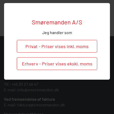
Hos Smøremanden vil vi meget gerne hjælpe med
vejledning, så
kontakt
os endelig ved behov og spørgsmål
til denne samler.
Smøremanden A/S
Jeg handler som
Privat - Priser vises inkl. moms
KONTAKT
Smøremanden A/S
Erhverv - Priser vises ekskl. moms
CVR: 39683717
Søndergården 3
9640 Farsø
Tlf.:
+45 30 27 46 47
E-mail:
info@smoremanden.dk
Ved fremsendelse af faktura
E-mail:
faktura@smoremanden.dk