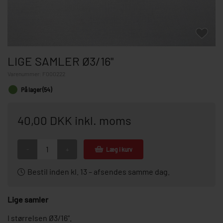
LIGE SAMLER Ø3/16"
Varenummer:
F000222
På lager (54)
40,00 DKK inkl. moms
-
+
Læg i kurv
Bestil inden kl. 13 – afsendes samme dag.
Lige samler
I størrelsen Ø3/16".