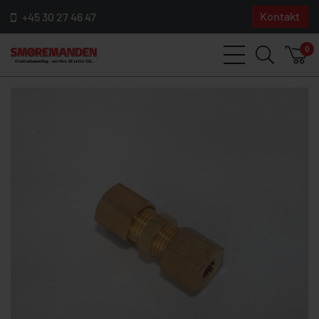
Kontakt
+45 30 27 46 47
0