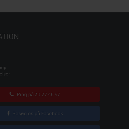
ATION
hop
elser
Ring på 30 27 46 47
Besøg os på Facebook