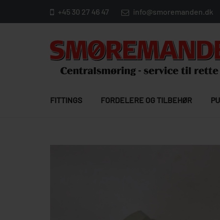
+45 30 27 46 47
info@smoremanden.dk
FITTINGS
FORDELERE OG TILBEHØR
PU