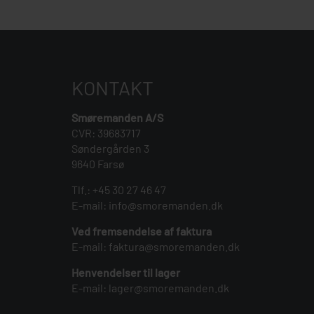
KONTAKT
Smøremanden A/S
CVR: 39683717
Søndergården 3
9640 Farsø
Tlf.:
+45 30 27 46 47
E-mail:
info@smoremanden.dk
Ved fremsendelse af faktura
E-mail:
faktura@smoremanden.dk
Henvendelser til lager
E-mail:
lager@smoremanden.dk