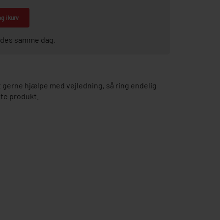
g i kurv
sendes samme dag.
gerne hjælpe med vejledning, så ring endelig
tte produkt.