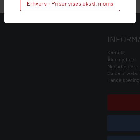
Erhverv - Priser vises ekskl. moms
INFORM
Kontakt
Åbningstider
Medarbejdere
Guide til webs
Handelsbeting