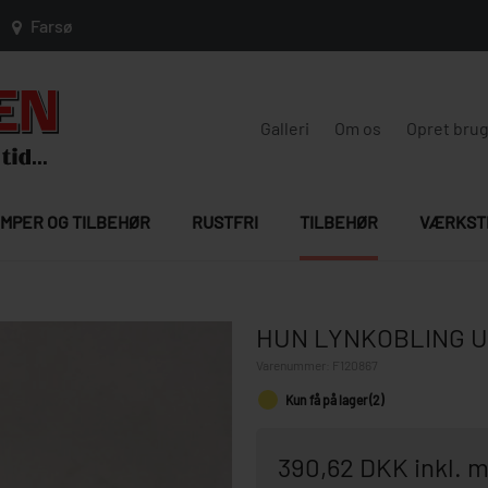
Farsø
Galleri
Om os
Opret bru
MPER OG TILBEHØR
RUSTFRI
TILBEHØR
VÆRKST
HUN LYNKOBLING U
Varenummer:
F120867
Kun få på lager (2)
390,62 DKK inkl.