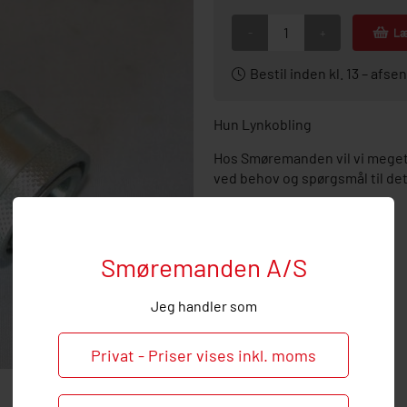
-
+
Læ
Bestil inden kl. 13 – af
Hun Lynkobling
Hos Smøremanden vil vi meget 
ved behov og spørgsmål til de
Smøremanden A/S
Jeg handler som
Privat - Priser vises inkl. moms