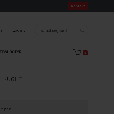
Kontakt
ger
Log ind
EDSUDSTYR
0
. KUGLE
 moms