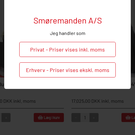
Smøremanden A/S
Jeg handler som
Privat - Priser vises inkl. moms
Erhverv - Priser vises ekskl. moms
lube PN-ET 24V
Groeneveld Compalube 24
50 DKK inkl. moms
17.025,00 DKK inkl. moms
+
-
+
Læg i kurv
Læ