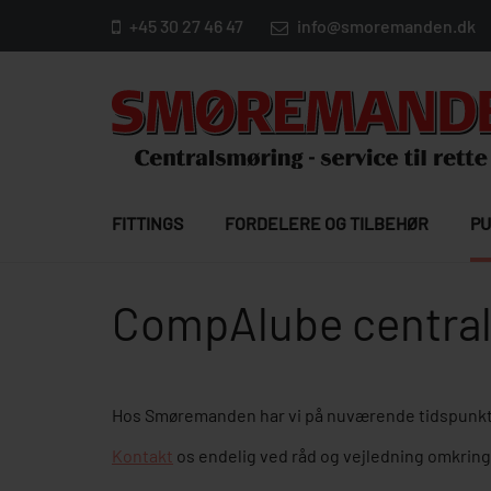
+45 30 27 46 47
info@smoremanden.dk
FITTINGS
FORDELERE OG TILBEHØR
PU
CompAlube centra
Hos Smøremanden har vi på nuværende tidspunk
Kontakt
os endelig ved råd og vejledning omkrin