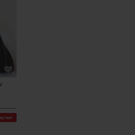
V
g i kurv