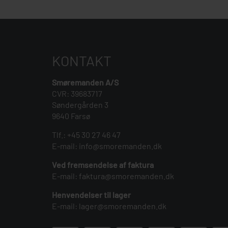
KONTAKT
Smøremanden A/S
CVR: 39683717
Søndergården 3
9640 Farsø
Tlf.:
+45 30 27 46 47
E-mail:
info@smoremanden.dk
Ved fremsendelse af faktura
E-mail:
faktura@smoremanden.dk
Henvendelser til lager
E-mail:
lager@smoremanden.dk