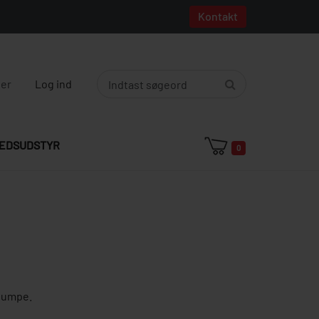
Kontakt
ger
Log ind
EDSUDSTYR
0
 pumpe.