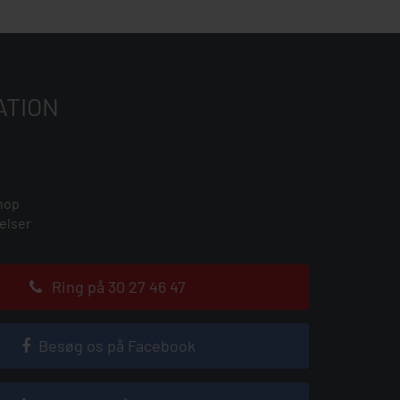
ATION
hop
elser
Ring på 30 27 46 47
Besøg os på Facebook