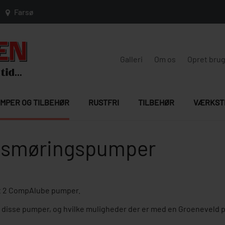
Farsø
Galleri
Om os
Opret bru
MPER OG TILBEHØR
RUSTFRI
TILBEHØR
VÆRKST
lsmøringspumper
t 2 CompAlube pumper.
g disse pumper, og hvilke muligheder der er med en Groeneveld