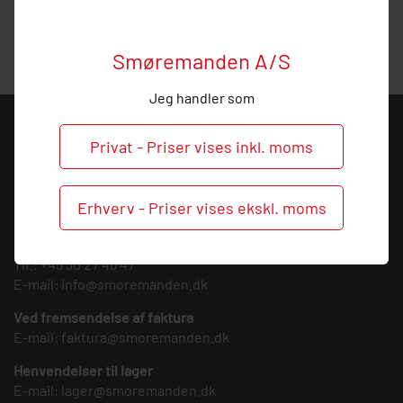
vejledning, så ring endelig ved behov og spørgsmål til
denne fyldestuds.
Smøremanden A/S
Jeg handler som
KONTAKT
Privat - Priser vises inkl. moms
Smøremanden A/S
CVR: 39683717
Erhverv - Priser vises ekskl. moms
Søndergården 3
9640 Farsø
Tlf.:
+45 30 27 46 47
E-mail:
info@smoremanden.dk
Ved fremsendelse af faktura
E-mail:
faktura@smoremanden.dk
Henvendelser til lager
E-mail:
lager@smoremanden.dk