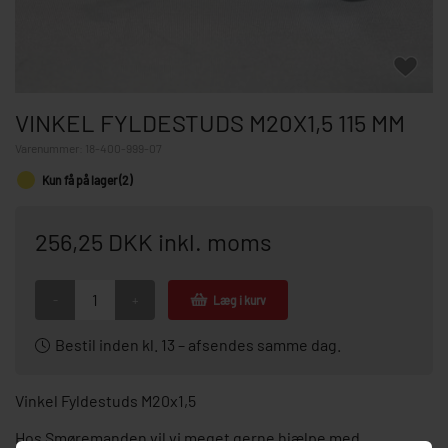
VINKEL FYLDESTUDS M20X1,5 115 MM
Varenummer:
18-400-999-07
Kun få på lager (2)
256,25 DKK inkl. moms
-
+
Læg i kurv
Bestil inden kl. 13 – afsendes samme dag.
Vinkel Fyldestuds M20x1,5
Hos Smøremanden vil vi meget gerne hjælpe med