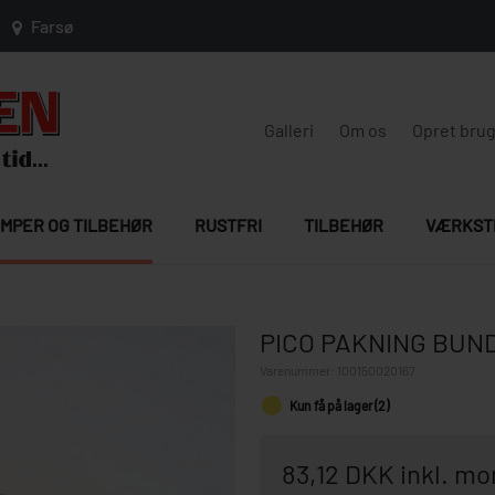
Farsø
Galleri
Om os
Opret bru
MPER OG TILBEHØR
RUSTFRI
TILBEHØR
VÆRKST
PICO PAKNING BUN
Varenummer:
100150020167
Kun få på lager (2)
83,12 DKK inkl. m