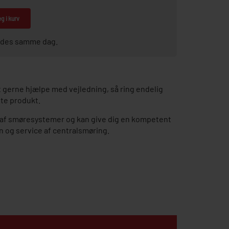
g i kurv
sendes samme dag.
gerne hjælpe med vejledning, så ring endelig
tte produkt.
ce af smøresystemer og kan give dig en kompetent
on og service af centralsmøring.