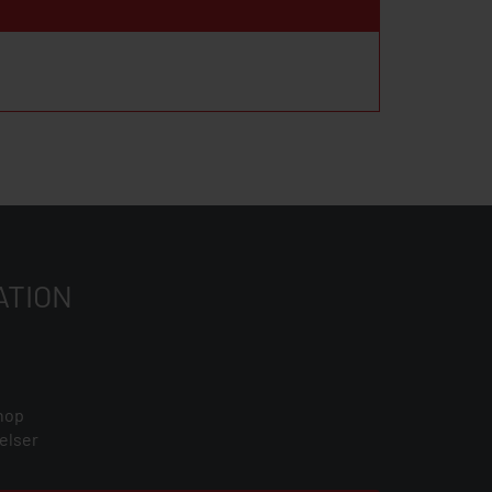
ATION
hop
elser