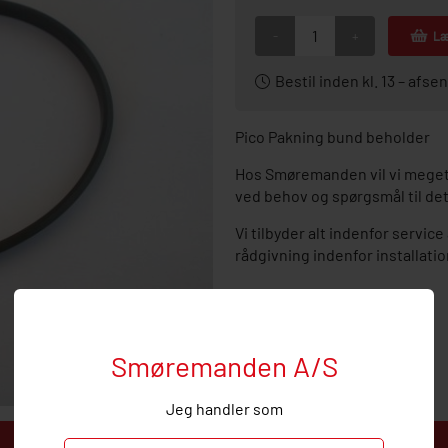
-
+
Læ
Bestil inden kl. 13 – af
Pico Pakning bund beholder
Hos Smøremanden vil vi meget 
ved behov og spørgsmål til de
Vi tilbyder alt indenfor servi
rådgivning indenfor installati
Smøremanden A/S
Jeg handler som
Beskrivelse