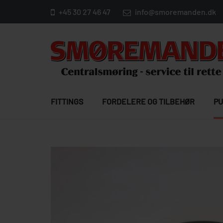
+45 30 27 46 47
info@smoremanden.dk
FITTINGS
FORDELERE OG TILBEHØR
PU