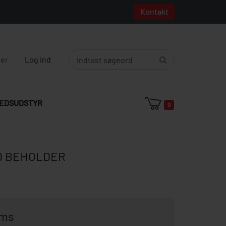
Kontakt
ger
Log ind
EDSUDSTYR
0
D BEHOLDER
oms