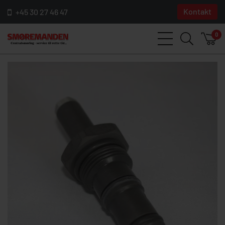
Kontakt
+45 30 27 46 47
0