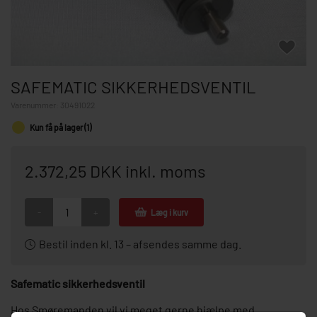
SAFEMATIC SIKKERHEDSVENTIL
Varenummer:
30491022
Kun få på lager (1)
2.372,25 DKK inkl. moms
-
+
Læg i kurv
Bestil inden kl. 13 – afsendes samme dag.
Safematic sikkerhedsventil
Hos Smøremanden vil vi meget gerne hjælpe med