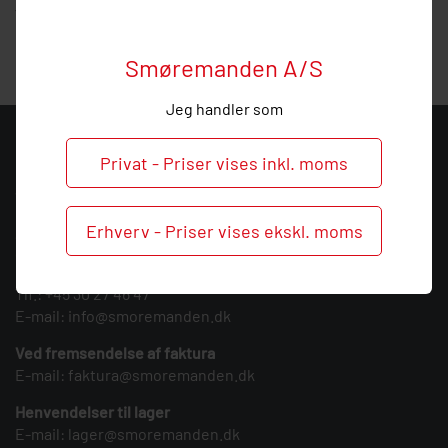
vejledning, så
ring
endelig ved behov og spørgsmål til dette
produkt.
Smøremanden A/S
Jeg handler som
KONTAKT
Privat - Priser vises inkl. moms
Smøremanden A/S
CVR: 39683717
Erhverv - Priser vises ekskl. moms
Søndergården 3
9640 Farsø
Tlf.:
+45 30 27 46 47
E-mail:
info@smoremanden.dk
Ved fremsendelse af faktura
E-mail:
faktura@smoremanden.dk
Henvendelser til lager
E-mail:
lager@smoremanden.dk