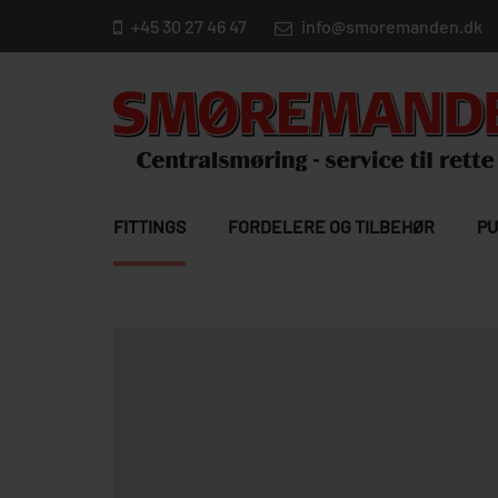
+45 30 27 46 47
info@smoremanden.dk
FITTINGS
FORDELERE OG TILBEHØR
PU