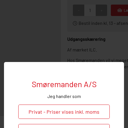
-
+
Læ
Bestil inden kl. 13 – af
Udgangsskærering
Af mærket ILC.
Hos Smøremanden vil vi meget
ved behov og spørgsmål til de
Smøremanden A/S
Jeg handler som
Privat - Priser vises inkl. moms