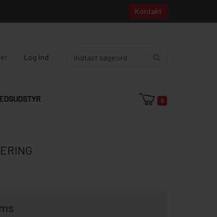
Kontakt
ger
Log ind
EDSUDSTYR
0
ERING
oms