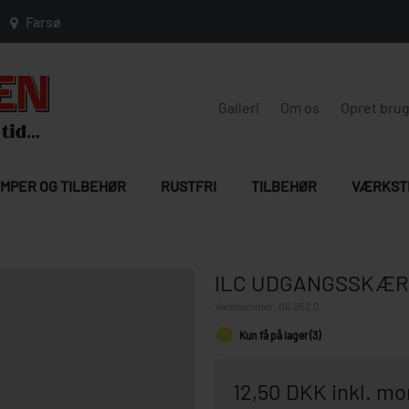
Farsø
Galleri
Om os
Opret bru
MPER OG TILBEHØR
RUSTFRI
TILBEHØR
VÆRKST
ILC UDGANGSSKÆR
Varenummer:
06.052.0
Kun få på lager (3)
12,50 DKK inkl. m