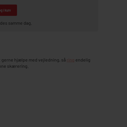
g i kurv
sendes samme dag.
 gerne hjælpe med vejledning, så
ring
endelig
nne skærering.