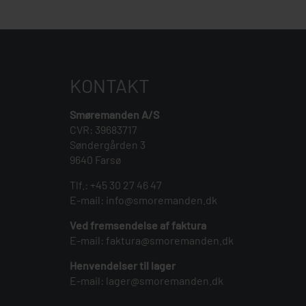
KONTAKT
Smøremanden A/S
CVR: 39683717
Søndergården 3
9640 Farsø
Tlf.:
+45 30 27 46 47
E-mail:
info@smoremanden.dk
Ved fremsendelse af faktura
E-mail:
faktura@smoremanden.dk
Henvendelser til lager
E-mail:
lager@smoremanden.dk