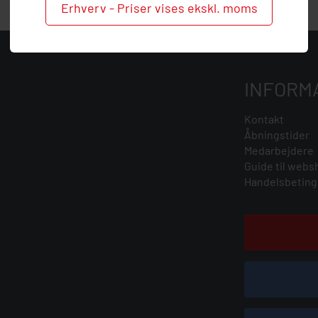
Erhverv - Priser vises ekskl. moms
INFORM
Kontakt
Åbningstider
Medarbejdere
Guide til webs
Handelsbeting