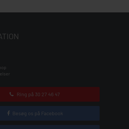
ATION
hop
elser
Ring på 30 27 46 47
Besøg os på Facebook