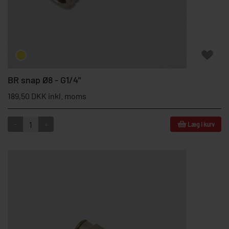
BR snap Ø8 - G1/4"
189,50 DKK inkl. moms
-
+
Læg i kurv