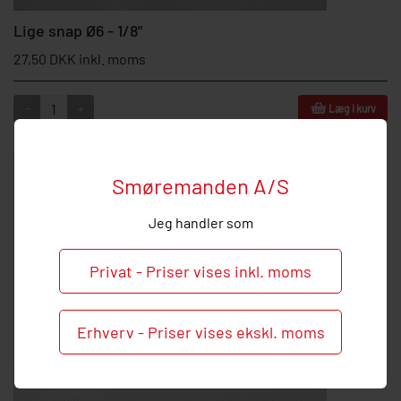
Lige snap Ø6 - 1/8"
27,50 DKK inkl. moms
-
+
Læg i kurv
Smøremanden A/S
Jeg handler som
Privat - Priser vises inkl. moms
Erhverv - Priser vises ekskl. moms