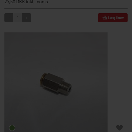
27,50 DKK inkl. moms
-
+
Læg i kurv