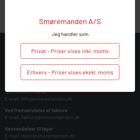
vejledning, så ring endelig ved behov og spørgsmål til dette
produkt.
Smøremanden A/S
Jeg handler som
KONTAKT
Privat - Priser vises inkl. moms
Smøremanden A/S
CVR: 39683717
Erhverv - Priser vises ekskl. moms
Søndergården 3
9640 Farsø
Tlf.:
+45 30 27 46 47
E-mail:
info@smoremanden.dk
Ved fremsendelse af faktura
E-mail:
faktura@smoremanden.dk
Henvendelser til lager
E-mail:
lager@smoremanden.dk