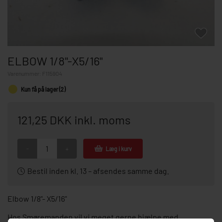
ELBOW 1/8"-X5/16"
Varenummer:
F115904
Kun få på lager (2)
121,25 DKK inkl. moms
-
+
Læg i kurv
Bestil inden kl. 13 – afsendes samme dag.
Elbow 1/8"- X5/16"
Hos Smøremanden vil vi meget gerne hjælpe med