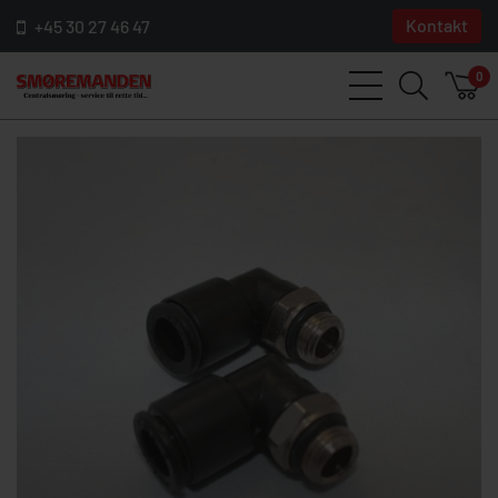
Kontakt
+45 30 27 46 47
0