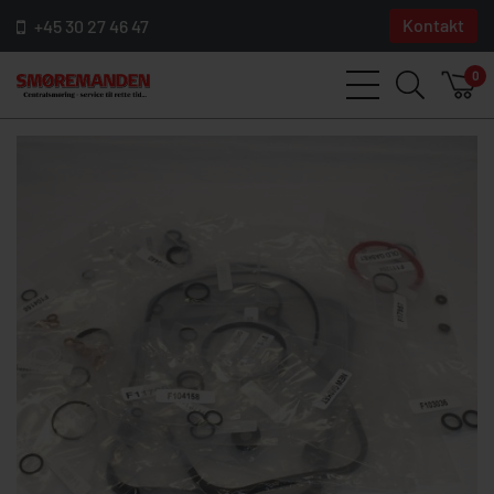
Kontakt
+45 30 27 46 47
0