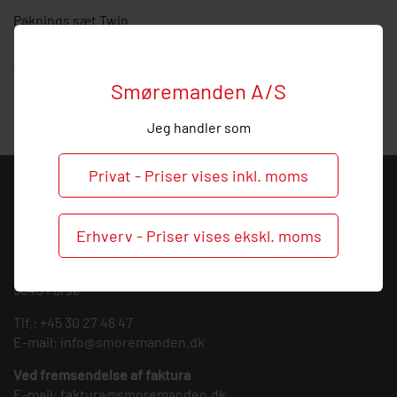
Paknings sæt Twin
Hos Smøremanden vil vi meget gerne hjælpe med
vejledning, så ring endelig ved behov og spørgsmål til dette
Smøremanden A/S
produkt.
Jeg handler som
Privat - Priser vises inkl. moms
KONTAKT
Smøremanden A/S
Erhverv - Priser vises ekskl. moms
CVR: 39683717
Søndergården 3
9640 Farsø
Tlf.:
+45 30 27 46 47
E-mail:
info@smoremanden.dk
Ved fremsendelse af faktura
E-mail:
faktura@smoremanden.dk