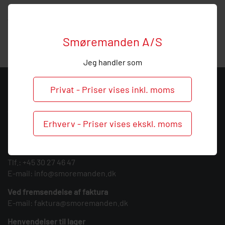
Hos Smøremanden vil vi meget gerne hjælpe med
vejledning, så ring endelig ved behov og spørgsmål til dette
produkt.
Smøremanden A/S
Jeg handler som
KONTAKT
Privat - Priser vises inkl. moms
Smøremanden A/S
CVR: 39683717
Erhverv - Priser vises ekskl. moms
Søndergården 3
9640 Farsø
Tlf.:
+45 30 27 46 47
E-mail:
info@smoremanden.dk
Ved fremsendelse af faktura
E-mail:
faktura@smoremanden.dk
Henvendelser til lager