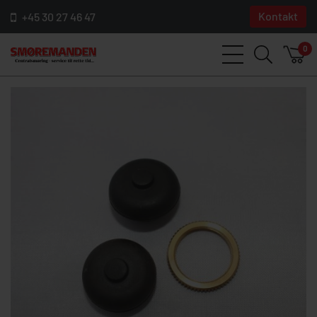
Kontakt
+45 30 27 46 47
0