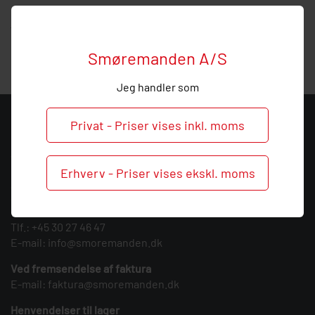
Hos Smøremanden vil vi meget gerne hjælpe med
vejledning, så ring endelig ved behov og spørgsmål til dette
produkt.
Smøremanden A/S
Jeg handler som
KONTAKT
Privat - Priser vises inkl. moms
Smøremanden A/S
CVR: 39683717
Erhverv - Priser vises ekskl. moms
Søndergården 3
9640 Farsø
Tlf.:
+45 30 27 46 47
E-mail:
info@smoremanden.dk
Ved fremsendelse af faktura
E-mail:
faktura@smoremanden.dk
Henvendelser til lager