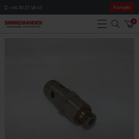
Kontakt
+45 30 27 46 47
0