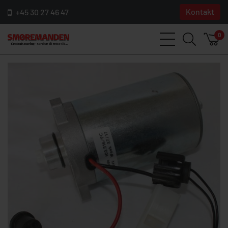
Kontakt
+45 30 27 46 47
0