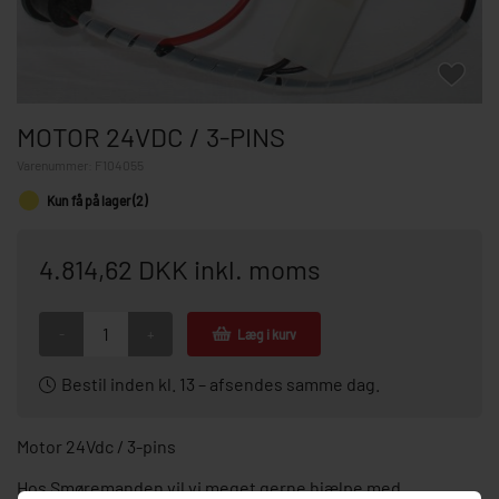
MOTOR 24VDC / 3-PINS
Varenummer:
F104055
Kun få på lager (2)
4.814,62 DKK inkl. moms
-
+
Læg i kurv
Bestil inden kl. 13 – afsendes samme dag.
Motor 24Vdc / 3-pins
Hos Smøremanden vil vi meget gerne hjælpe med