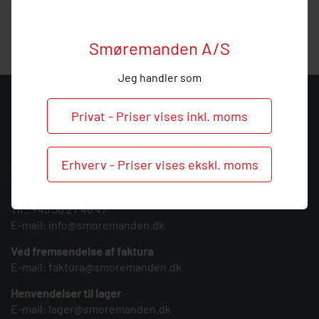
vejledning, så ring endelig ved behov og spørgsmål til dette
produkt.
Smøremanden A/S
Jeg handler som
KONTAKT
Privat - Priser vises inkl. moms
Smøremanden A/S
CVR: 39683717
Erhverv - Priser vises ekskl. moms
Søndergården 3
9640 Farsø
Tlf.:
+45 30 27 46 47
E-mail:
info@smoremanden.dk
Ved fremsendelse af faktura
E-mail:
faktura@smoremanden.dk
Henvendelser til lager
E-mail:
lager@smoremanden.dk