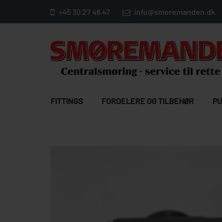
+45 30 27 46 47
info@smoremanden.dk
FITTINGS
FORDELERE OG TILBEHØR
PU