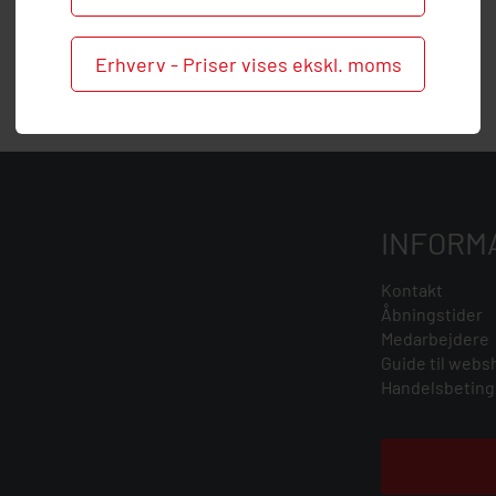
Erhverv - Priser vises ekskl. moms
INFORM
Kontakt
Åbningstider
Medarbejdere
Guide til webs
Handelsbeting