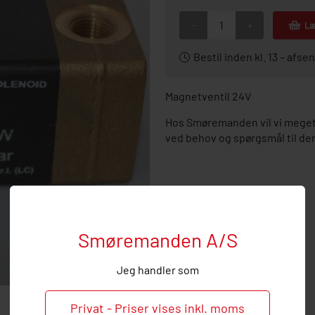
-
+
Læ
Bestil inden kl. 13 – af
Magnetventil 24V
Hos Smøremanden vil vi meget 
ved behov og spørgsmål til de
Smøremanden A/S
Jeg handler som
Privat - Priser vises inkl. moms