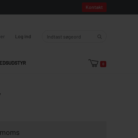
Kontakt
ger
Log ind
EDSUDSTYR
0
V
. moms