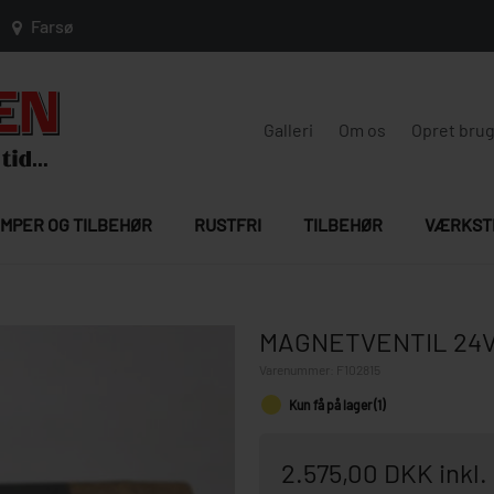
Farsø
Galleri
Om os
Opret bru
MPER OG TILBEHØR
RUSTFRI
TILBEHØR
VÆRKST
MAGNETVENTIL 24
Varenummer:
F102815
Kun få på lager (1)
2.575,00 DKK inkl