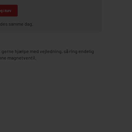
g i kurv
sendes samme dag.
gerne hjælpe med vejledning, så ring endelig
nne magnetventil.