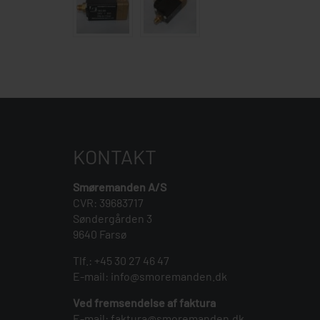
KONTAKT
Smøremanden A/S
CVR: 39683717
Søndergården 3
9640 Farsø
Tlf.:
+45 30 27 46 47
E-mail:
info@smoremanden.dk
Ved fremsendelse af faktura
E-mail:
faktura@smoremanden.dk