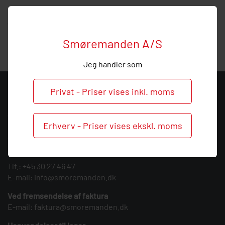
Hos Smøremanden vil vi meget gerne hjælpe med
vejledning, så
ring
endelig ved behov og spørgsmål til
denne rørbro.
Smøremanden A/S
Jeg handler som
Privat - Priser vises inkl. moms
KONTAKT
Smøremanden A/S
Erhverv - Priser vises ekskl. moms
CVR: 39683717
Søndergården 3
9640 Farsø
Tlf.:
+45 30 27 46 47
E-mail:
info@smoremanden.dk
Ved fremsendelse af faktura
E-mail:
faktura@smoremanden.dk