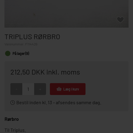
TRIPLUS RØRBRO
Varenummer:
F114426
På lager (9)
212,50 DKK inkl. moms
-
+
Læg i kurv
Bestil inden kl. 13 – afsendes samme dag.
Rørbro
Til Triplus.