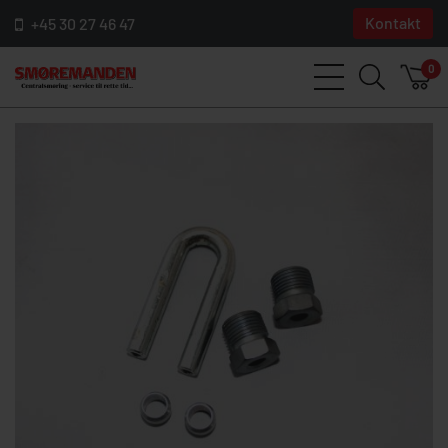
Kontakt
+45 30 27 46 47
0