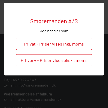
Hos Smøremanden vil vi meget gerne hjælpe med
vejledning, så
ring
endelig ved behov og spørgsmål til
denne mængdetop.
Smøremanden A/S
Jeg handler som
Privat - Priser vises inkl. moms
KONTAKT
Smøremanden A/S
Erhverv - Priser vises ekskl. moms
CVR: 39683717
Søndergården 3
9640 Farsø
Tlf.:
+45 30 27 46 47
E-mail:
info@smoremanden.dk
Ved fremsendelse af faktura
E-mail:
faktura@smoremanden.dk