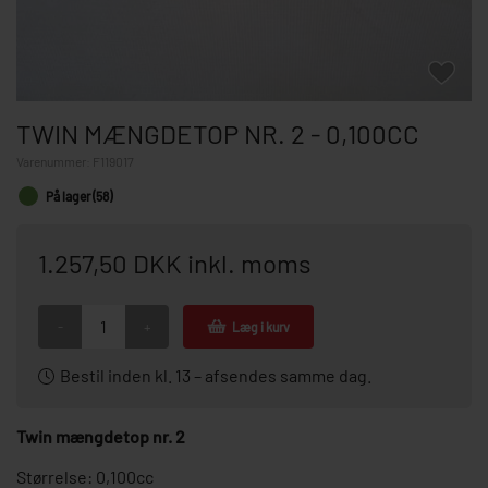
TWIN MÆNGDETOP NR. 2 - 0,100CC
Varenummer:
F119017
På lager (58)
1.257,50 DKK inkl. moms
-
+
Læg i kurv
Bestil inden kl. 13 – afsendes samme dag.
Twin mængdetop nr. 2
Størrelse: 0,100cc