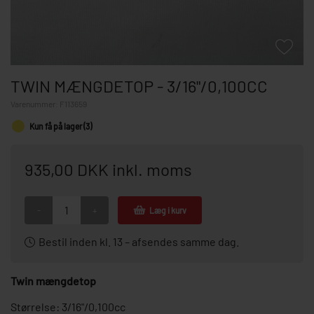
TWIN MÆNGDETOP - 3/16"/0,100CC
Varenummer:
F113659
Kun få på lager (3)
935,00 DKK inkl. moms
-
+
Læg i kurv
Bestil inden kl. 13 – afsendes samme dag.
Twin mængdetop
Størrelse: 3/16"/0,100cc