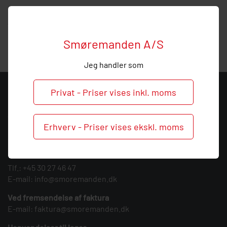
Hos Smøremanden vil vi meget gerne hjælpe med
vejledning, så
ring
endelig ved behov og spørgsmål til
denne mængdetop.
Smøremanden A/S
Jeg handler som
Privat - Priser vises inkl. moms
KONTAKT
Smøremanden A/S
Erhverv - Priser vises ekskl. moms
CVR: 39683717
Søndergården 3
9640 Farsø
Tlf.:
+45 30 27 46 47
E-mail:
info@smoremanden.dk
Ved fremsendelse af faktura
E-mail:
faktura@smoremanden.dk