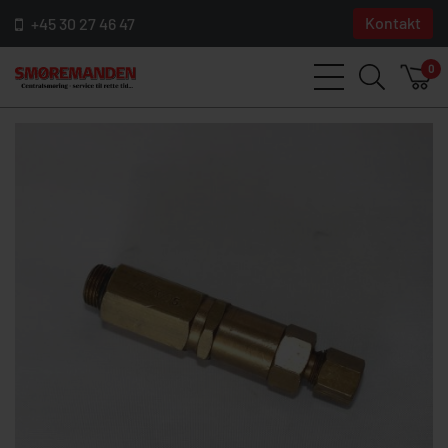
Kontakt
+45 30 27 46 47
0