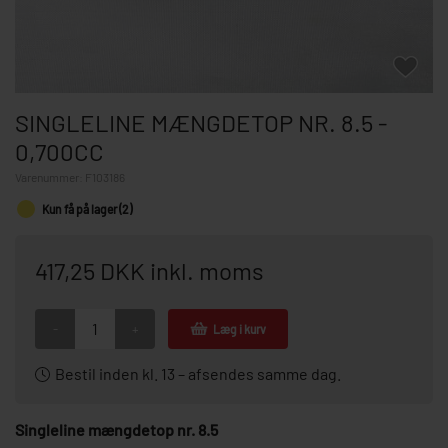
SINGLELINE MÆNGDETOP NR. 8.5 -
0,700CC
Varenummer:
F103186
Kun få på lager (2)
417,25 DKK inkl. moms
-
+
Læg i kurv
Bestil inden kl. 13 – afsendes samme dag.
Singleline mængdetop nr. 8.5