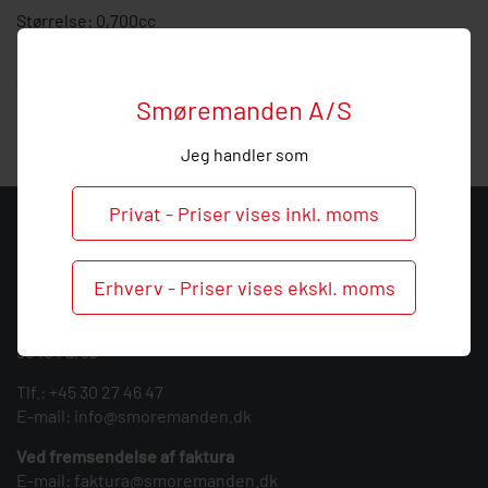
Størrelse: 0,700cc
Hos Smøremanden vil vi meget gerne hjælpe med
vejledning, så
ring
endelig ved behov og spørgsmål til
Smøremanden A/S
denne mængdetop.
Jeg handler som
Privat - Priser vises inkl. moms
KONTAKT
Smøremanden A/S
Erhverv - Priser vises ekskl. moms
CVR: 39683717
Søndergården 3
9640 Farsø
Tlf.:
+45 30 27 46 47
E-mail:
info@smoremanden.dk
Ved fremsendelse af faktura
E-mail:
faktura@smoremanden.dk